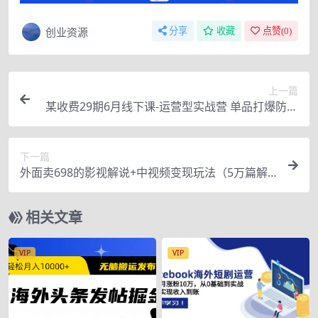
创业资源
分享
收藏
点赞(
0
)
上一篇
某收费29期6月线下课-运营型实战营 单品打爆防退
术 直播间快速上100人等
下一篇
外面卖698的影视解说+中视频变现玩法（5万篇解
说稿+解说流程+详细教程）
相关文章
VIP
VIP