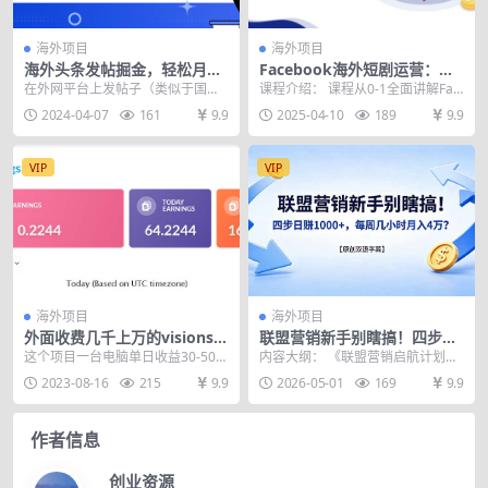
海外项目
海外项目
海外头条发帖掘金，轻松月入
Facebook海外短剧运营：一
10000+，无脑搬运发布，新手
个月涨粉10万，从0基础到实
在外网平台上发帖子（类似于国内
课程介绍： 课程从0-1全面讲解Fac
小白无门槛
战，快速实现收入到账
头条），回帖，讨论都可以获得奖
ebook短剧，短剧出海FB精品系列
2024-04-07
161
9.9
2025-04-10
189
9.9
金，帖子点赞数越高，...
课，出...
VIP
VIP
海外项目
海外项目
外面收费几千上万的visionst
联盟营销新手别瞎搞！四步日
ube愿景管撸美金项目，单日3
赚 1000+，每周几小时月入 4
这个项目一台电脑单日收益30-50美
内容大纲： 《联盟营销启航计划》
0-50美金+可批量
万？【原创双语字幕】
金哈，1个有效播放0.0022美金，1
专为初学者设计，通过简单可复制
2023-08-16
215
9.9
2026-05-01
169
9.9
000...
的实操步骤与免费附...
作者信息
创业资源