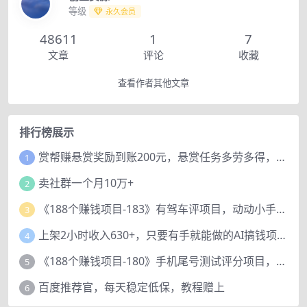
等级
永久会员
48611
1
7
文章
评论
收藏
查看作者其他文章
排行榜展示
赏帮赚悬赏奖励到账200元，悬赏任务多劳多得，人人可做。
1
卖社群一个月10万+
2
《188个赚钱项目-183》有驾车评项目，动动小手，复制粘贴赚44元！
3
上架2小时收入630+，只要有手就能做的AI搞钱项目，奶奶看完都能学会!
4
《188个赚钱项目-180》手机尾号测试评分项目，短视频直播日赚200+
5
百度推荐官，每天稳定低保，教程赠上
6