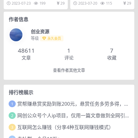
动下载
章下载/改名……
时录制的软件，可以监控直播间是
2023-07-23
199
29
2023-07-20
115
29
否开播，开播后可自动...
作者信息
创业资源
等级
永久会员
48611
1
7
文章
评论
收藏
查看作者其他文章
排行榜展示
赏帮赚悬赏奖励到账200元，悬赏任务多劳多得，人人可做。
1
网创公众号个人ip项目，仅用一篇文章做到全网引流！
2
互联网怎么赚钱（分享4种互联网赚钱模式）
3