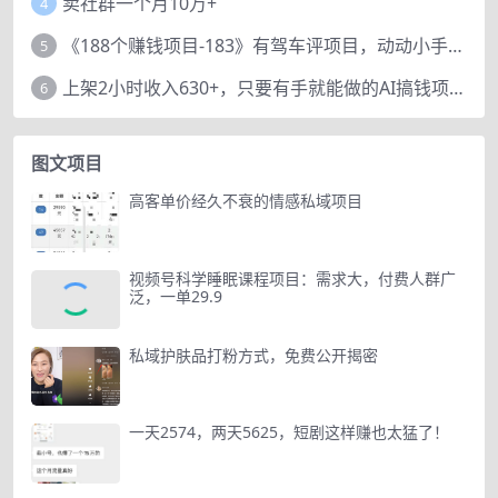
卖社群一个月10万+
4
《188个赚钱项目-183》有驾车评项目，动动小手，复制粘贴赚44元！
5
上架2小时收入630+，只要有手就能做的AI搞钱项目，奶奶看完都能学会!
6
图文项目
高客单价经久不衰的情感私域项目
视频号科学睡眠课程项目：需求大，付费人群广
泛，一单29.9
私域护肤品打粉方式，免费公开揭密
一天2574，两天5625，短剧这样赚也太猛了！