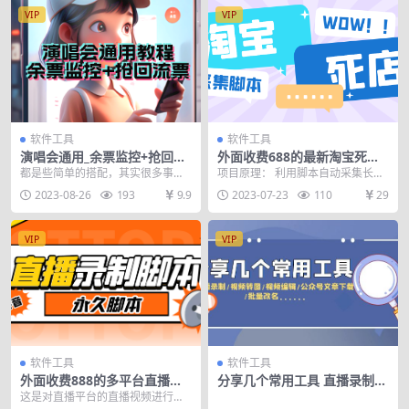
VIP
VIP
软件工具
软件工具
演唱会通用_余票监控+抢回流
外面收费688的最新淘宝死店
票（教程+软件）
采集，号称一单利润100+【永
都是些简单的搭配，其实很多事情
项目原理： 利用脚本自动采集长时
久脚本】
没那么复杂， 虽然精美程度没有外
间未登录店铺，然后下单购买死店
2023-08-26
193
9.9
2023-07-23
110
29
面卖几百块的软件好...
的产品，超过48小...
VIP
VIP
软件工具
软件工具
外面收费888的多平台直播录
分享几个常用工具 直播录制/
制工具，实时录制高清视频自
视频转图/视频编辑/公众号文
这是对直播平台的直播视频进行实