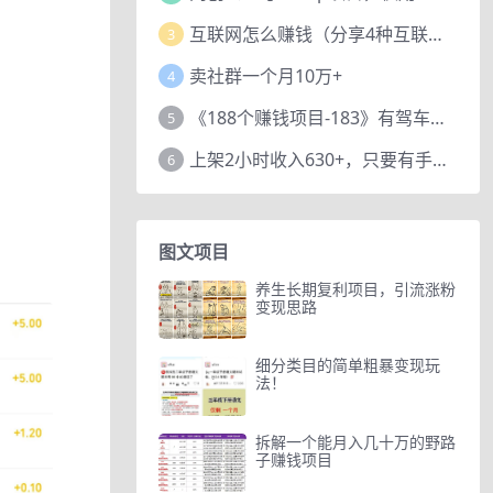
互联网怎么赚钱（分享4种互联网赚钱模式）
3
卖社群一个月10万+
4
《188个赚钱项目-183》有驾车评项目，动动小手，复制粘贴赚44元！
5
上架2小时收入630+，只要有手就能做的AI搞钱项目，奶奶看完都能学会!
6
图文项目
养生长期复利项目，引流涨粉
变现思路
细分类目的简单粗暴变现玩
法！
拆解一个能月入几十万的野路
子赚钱项目