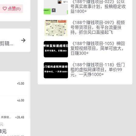
《188个赚钱项目-022》公众
号真实故事计划，投稿稳定收
点赞(
0
)
益1800+
《188个赚钱项目-097》视频
号带货项目，有平台流量扶
持，抓住风口直接起飞
型剪辑全
《188个赚钱项目-105》神回
复短视频项目，简单可放大，
日赚300+
《188个赚钱项目-118》低门
槛的虚拟网课项目，单价99
元，一天挣1000+
0元
8元