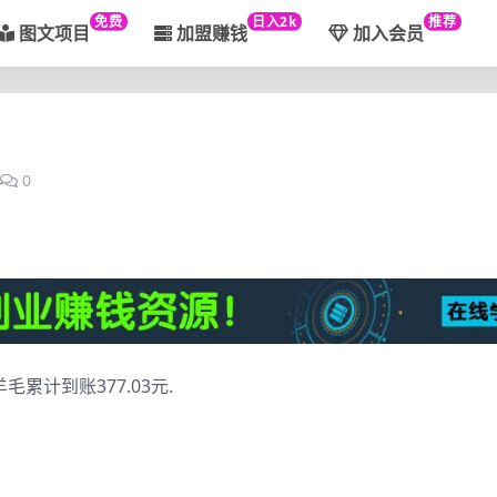
免费
日入2k
推荐
图文项目
加盟赚钱
加入会员
0
毛累计到账377.03元.