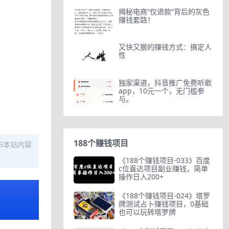
揭秘电商“仅退款”背后的灰色
赚钱套路！
又快又狠的赚钱方式：搞定人
性
独家渠道，抖音推广免费听歌
app，10元一个，无门槛参
与。
188个赚钱项目
布本站内容
《188个赚钱项目-033》百度
c位直达项目副业赚钱，简单
操作日入200+
《188个赚钱项目-024》塔罗
牌测试占卜赚钱项目，0基础
也可以玩转塔罗牌