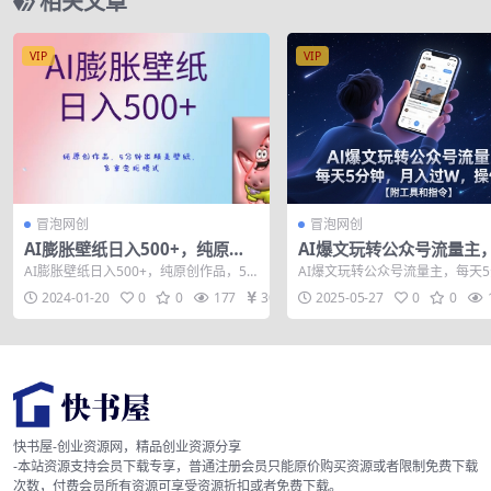
相关文章
VIP
VIP
冒泡网创
冒泡网创
AI膨胀壁纸日入500+，纯原创
AI爆文玩转公众号流量主
作品，5分钟出精美壁纸，多重
5分钟，月入过W，操作简
AI膨胀壁纸日入500+，纯原创作品，5
AI爆文玩转公众号流量主，每天
变现模式【揭秘】
【附工具和指令】
分钟出精美壁纸，多重变现模式【揭
月入过W，操作简单！【附工具
2024-01-20
0
0
177
30
2025-05-27
0
0
秘】 今...
令】 课程...
快书屋-创业资源网，精品创业资源分享
-本站资源支持会员下载专享，普通注册会员只能原价购买资源或者限制免费下载
次数，付费会员所有资源可享受资源折扣或者免费下载。