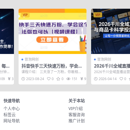
VIP
VIP
冒泡网创
冒泡网创
，每天
抖音快手三天快速万粉，学会这
2026千川全域直
单！
个方法你也可以【视频课程】
卡，科学投放，高
5分钟，
课程介绍： 三天涨了一万粉，你敢相信
2026千川全域直播运
一分预算都转化为
和指
吗？ 很多人都在怀疑，现在进入短视频
投放，高效提效，让每
109
31
2023-08-24
0
0
151
9.9
2026-04-14
0
还有机会...
为真实订...
快速导航
关于本站
个人中心
VIP介绍
标签云
客服咨询
网址导航
推广计划