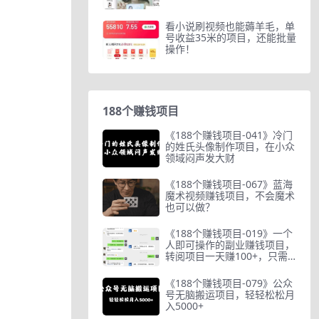
看小说刷视频也能薅羊毛，单
号收益35米的项目，还能批量
操作！
188个赚钱项目
《188个赚钱项目-041》冷门
的姓氏头像制作项目，在小众
领域闷声发大财
《188个赚钱项目-067》蓝海
魔术视频赚钱项目，不会魔术
也可以做？
《188个赚钱项目-019》一个
人即可操作的副业赚钱项目，
转阅项目一天赚100+，只需
一部手机
《188个赚钱项目-079》公众
号无脑搬运项目，轻轻松松月
入5000+