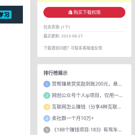
购买下载权限
包含资源:
(1个)
最近更新:
2023-08-27
下载遇到问题？可联系客服或反馈
排行榜展示
赏帮赚悬赏奖励到账200元，悬赏任务多劳多得，人人可做。
1
网创公众号个人ip项目，仅用一篇文章做到全网引流！
2
互联网怎么赚钱（分享4种互联网赚钱模式）
3
卖社群一个月10万+
4
《188个赚钱项目-183》有驾车评项目，动动小手，复制粘贴赚44元！
5