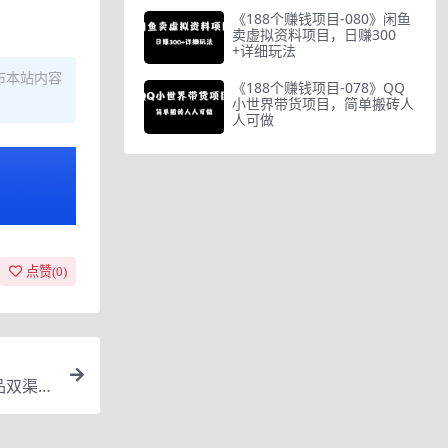
《188个赚钱项目-080》闲鱼
卖虚拟资料项目，日赚300
+详细玩法
布本站内容
《188个赚钱项目-078》QQ
小世界带货项目，简单搬砖人
人可做
点赞(
0
)
品双渠放