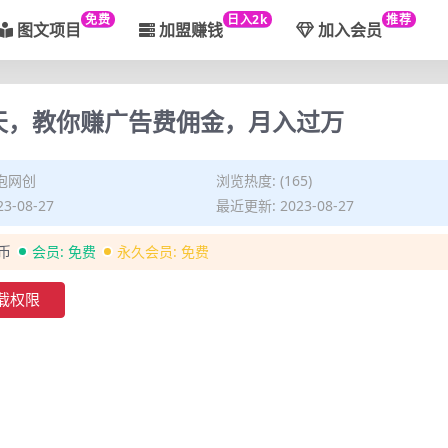
免费
日入2k
推荐
图文项目
加盟赚钱
加入会员
1天，教你赚广告费佣金，月入过万
泡网创
浏览热度: (165)
3-08-27
最近更新: 2023-08-27
金币
会员:
免费
永久会员:
免费
载权限