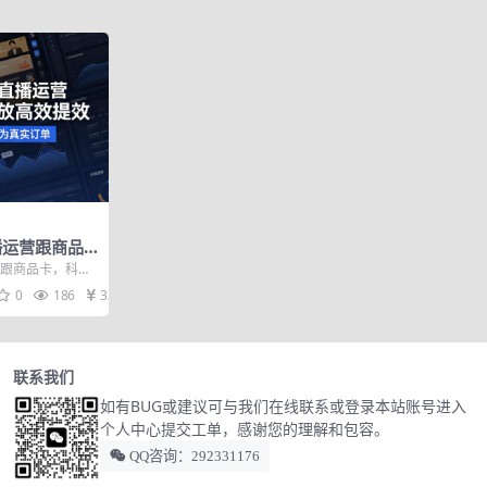
播运营跟商品
效提效，让每
营跟商品卡，科学
真实订单
一分预算都转化
0
186
33
联系我们
如有BUG或建议可与我们在线联系或登录本站账号进入
个人中心提交工单，感谢您的理解和包容。
QQ咨询：292331176