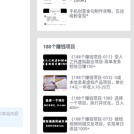
手机创意金句制作攻略，互动
吸粉变现*
188个赚钱项目
《188个赚钱项目-011》受人
之托虚拟副业项目-简单发条
短信日赚150+
《188个赚钱项目-053》0成
本信息差虚拟产品项目，单价
14元一年收入10-20万
《188个赚钱项目-108》选择
一个项目，执行并优化，日入
400+
布本站内容
《188个赚钱项目-073》做短
视频同城交友项目，实现单日
收益1000+