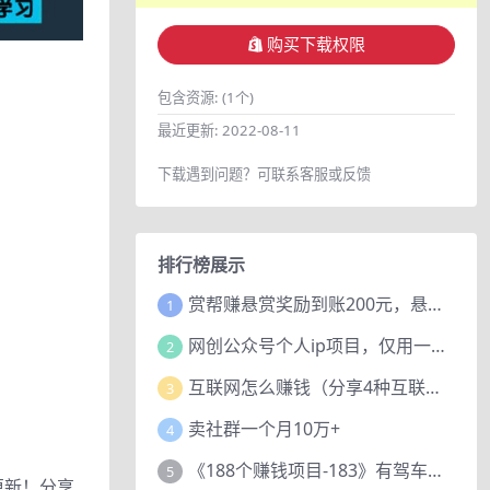
购买下载权限
包含资源:
(1个)
最近更新:
2022-08-11
下载遇到问题？可联系客服或反馈
排行榜展示
赏帮赚悬赏奖励到账200元，悬赏任务多劳多得，人人可做。
1
网创公众号个人ip项目，仅用一篇文章做到全网引流！
2
互联网怎么赚钱（分享4种互联网赚钱模式）
3
卖社群一个月10万+
4
《188个赚钱项目-183》有驾车评项目，动动小手，复制粘贴赚44元！
5
更新！分享