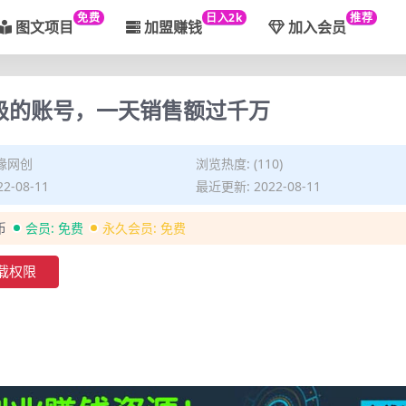
免费
日入2k
推荐
图文项目
加盟赚钱
加入会员
级的账号，一天销售额过千万
缘网创
浏览热度: (110)
2-08-11
最近更新: 2022-08-11
币
会员:
免费
永久会员:
免费
载权限