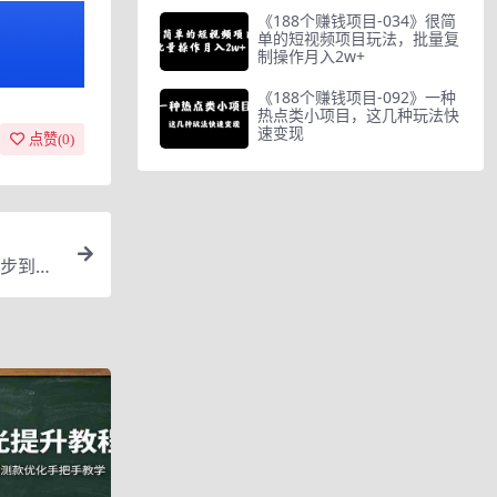
《188个赚钱项目-034》很简
单的短视频项目玩法，批量复
制操作月入2w+
《188个赚钱项目-092》一种
热点类小项目，这几种玩法快
速变现
点赞(
0
)
步到