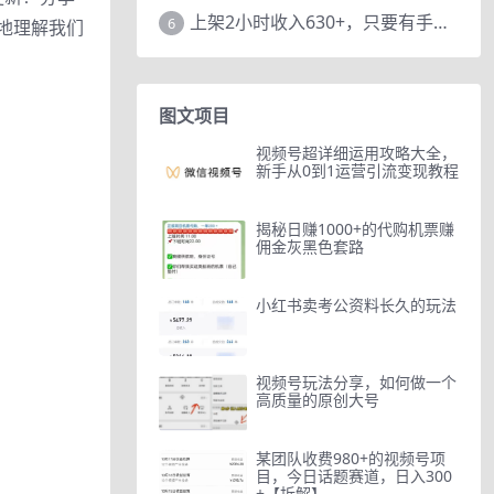
上架2小时收入630+，只要有手就能做的AI搞钱项目，奶奶看完都能学会!
6
地理解我们
图文项目
视频号超详细运用攻略大全，
新手从0到1运营引流变现教程
揭秘日赚1000+的代购机票赚
佣金灰黑色套路
小红书卖考公资料长久的玩法
视频号玩法分享，如何做一个
高质量的原创大号
某团队收费980+的视频号项
目，今日话题赛道，日入300
+【拆解】