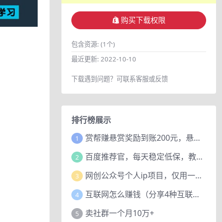
购买下载权限
包含资源:
(1个)
最近更新:
2022-10-10
下载遇到问题？可联系客服或反馈
排行榜展示
赏帮赚悬赏奖励到账200元，悬赏任务多劳多得，人人可做。
1
百度推荐官，每天稳定低保，教程赠上
2
网创公众号个人ip项目，仅用一篇文章做到全网引流！
3
互联网怎么赚钱（分享4种互联网赚钱模式）
4
卖社群一个月10万+
5