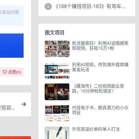
《188个赚钱项目-183》有驾车评项目，动动小手，复制粘贴赚44元！
6
布本站内容
图文项目
新流量密码！利用AI说唱搞笑
短视频，狂吸10万+粉
利用AI视频，传到海外媒体赚
美金玩法
点赞(
0
)
《藏海传》二创视频副业思
路，10分钟轻松搞定！
变现容易
代找电子书，颇具潜力的小众
项目
外贸高溢价单的单人打法