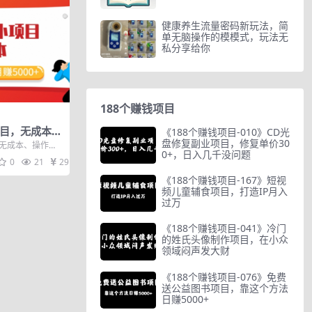
健康养生流量密码新玩法，简
单无脑操作的模模式，玩法无
私分享给你
188个赚钱项目
项目，无成本、
《188个赚钱项目-010》CD光
盘修复副业项目，修复单价30
000+
，无成本、操作简
0+，日入几千没问题
0
21
29
《188个赚钱项目-167》短视
频儿童辅食项目，打造IP月入
过万
《188个赚钱项目-041》冷门
的姓氏头像制作项目，在小众
领域闷声发大财
《188个赚钱项目-076》免费
送公益图书项目，靠这个方法
日赚5000+