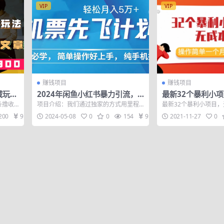
VIP
VIP
赚钱项目
赚钱项目
域玩
2024年闲鱼小红书暴力引流，
最新32个暴利小
轻松
傻瓜式纯手机操作，利润空间巨
操作简单一个月赚5
条撸收
项目介绍：我们通过独家的方式用里程
最新32个暴利小项目
大，日入3000+
文章，
积分兑换成本非常低的机票，卖远低于
单一个月赚5000+
200
9.9
2024-05-08
0
0
154
9.9
2021-11-27
0
官网价格的机...