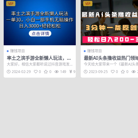
VIP
VIP
赚钱项目
赚钱项目
率土之滨手游全新懒人玩法，一
最新AI头条撸收益热门领
单30，小白一部手机无脑操作，
法，3分钟一条原创文章，
大家好，相信大家都听说过抖音游戏发
今天给大家带来一个《最新AI头
日入3000+轻…
日入200-300＋
行人计划，但是一般做视频的收益都低
益热门领域玩法，3分钟一条原创
2024-02-29
0
0
149
9.9
2023-09-25
0
0
的离谱，今天...
轻松日入...